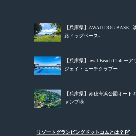
【兵庫県】AWAJI DOG BASE –
路ドッグベース-
【兵庫県】awaJ Beach Club ーア
ジェイ・ビーチクラブー
【兵庫県】赤穂海浜公園オート
ャンプ場
リゾートグランピングドットコムとは？