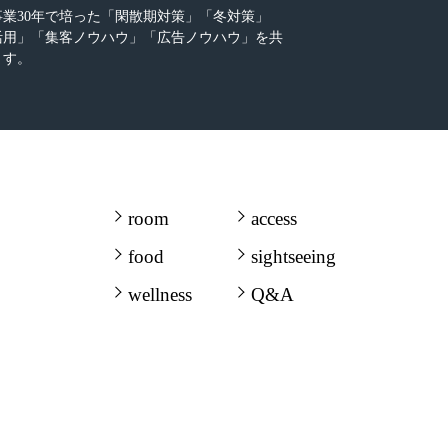
業30年で培った「閑散期対策」「冬対策」
活用」「集客ノウハウ」「広告ノウハウ」を共
ます。
room
access
food
sightseeing
wellness
Q&A