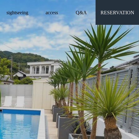
sightseeing
access
Q&A
RESERVATION