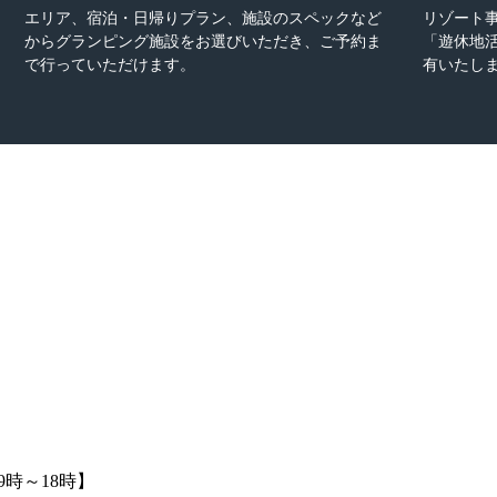
エリア、宿泊・日帰りプラン、施設のスペックなど
リゾート事
からグランピング施設をお選びいただき、ご予約ま
「遊休地
で行っていただけます。
有いたし
9時～18時】