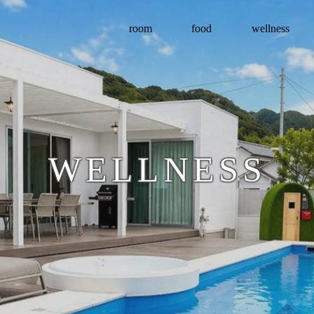
room
food
wellness
WELLNESS